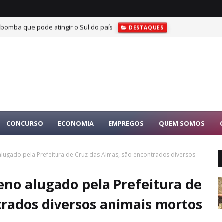
 bomba que pode atingir o Sul do país
DESTAQUES
CONCURSO
ECONOMIA
EMPREGOS
QUEM SOMOS
ugado pela Prefeitura de Cruz das Almas, são encontrados diversos
no alugado pela Prefeitura de
trados diversos animais mortos