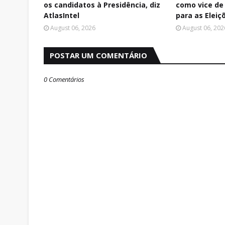
os candidatos à Presidência, diz
como vice de 
AtlasIntel
para as Eleiç
August 06, 2026
August 06, 202
POSTAR UM COMENTÁRIO
0 Comentários