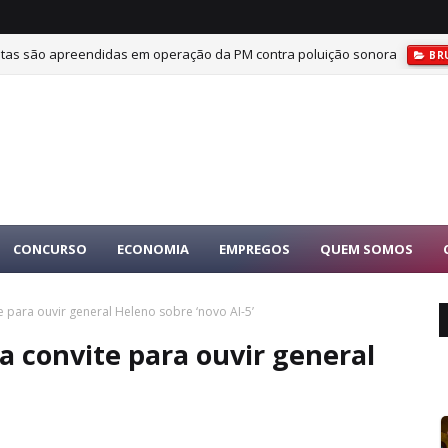
tas são apreendidas em operação da PM contra poluição sonora
BR
CONCURSO
ECONOMIA
EMPREGOS
QUEM SOMOS
para ouvir general Heleno sobre ‘novo AI-5’
 convite para ouvir general