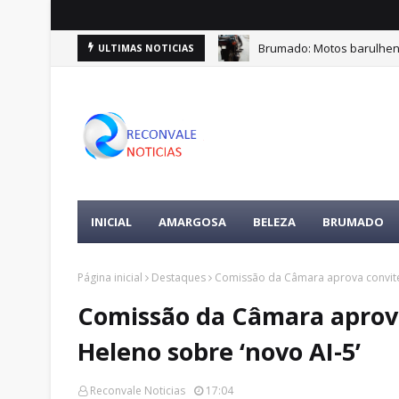
Brumado: Motos barulhen
ULTIMAS NOTICIAS
INICIAL
AMARGOSA
BELEZA
BRUMADO
Página inicial
Destaques
Comissão da Câmara aprova convite 
Comissão da Câmara aprova
Heleno sobre ‘novo AI-5’
Reconvale Noticias
17:04