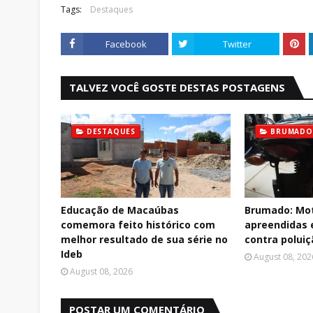
Tags:
Destaques
Facebook
Twitter
TALVEZ VOCÊ GOSTE DESTAS POSTAGENS
DESTAQUES
BRUMADO
Educação de Macaúbas
Brumado: Mot
comemora feito histórico com
apreendidas
melhor resultado de sua série no
contra polui
Ideb
August 08, 202
August 08, 2026
POSTAR UM COMENTÁRIO