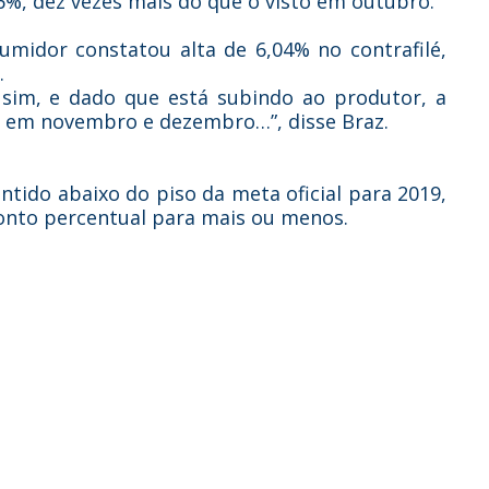
%, dez vezes mais do que o visto em outubro.
midor constatou alta de 6,04% no contrafilé,
.
 sim, e dado que está subindo ao produtor, a
ão em novembro e dezembro…”, disse Braz.
ntido abaixo do piso da meta oficial para 2019,
onto percentual para mais ou menos.