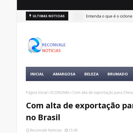
Entenda o que é o ciclone
ULTIMAS NOTICIAS
INICIAL
AMARGOSA
BELEZA
BRUMADO
Página inicial
ECONOMIA
Com alta de exportação para China, 
Com alta de exportação par
no Brasil
Reconvale Noticias
15:45