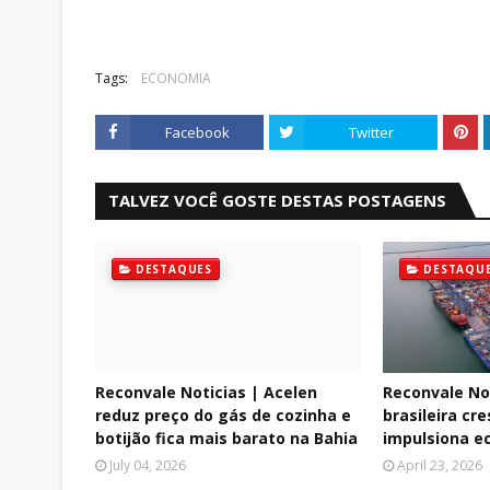
Tags:
ECONOMIA
Facebook
Twitter
TALVEZ VOCÊ GOSTE DESTAS POSTAGENS
DESTAQUES
DESTAQU
Reconvale Noticias | Acelen
Reconvale No
reduz preço do gás de cozinha e
brasileira cr
botijão fica mais barato na Bahia
impulsiona e
July 04, 2026
April 23, 2026