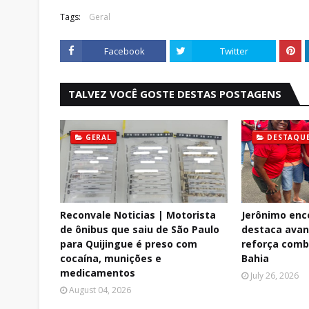
Tags:
Geral
Facebook
Twitter
TALVEZ VOCÊ GOSTE DESTAS POSTAGENS
GERAL
DESTAQU
Reconvale Noticias | Motorista
Jerônimo enc
de ônibus que saiu de São Paulo
destaca avan
para Quijingue é preso com
reforça comb
cocaína, munições e
Bahia
medicamentos
July 26, 2026
August 04, 2026