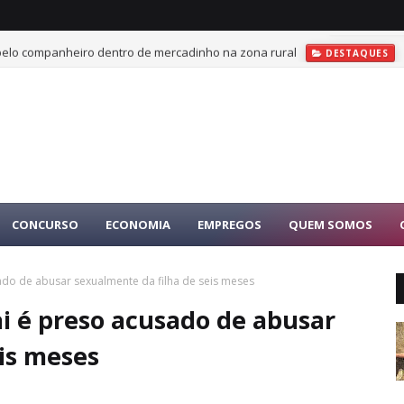
 pelo companheiro dentro de mercadinho na zona rural
DESTAQUES
CONCURSO
ECONOMIA
EMPREGOS
QUEM SOMOS
ado de abusar sexualmente da filha de seis meses
i é preso acusado de abusar
is meses