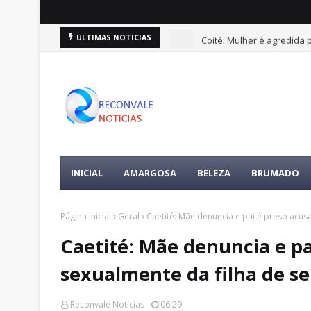
Coité: Mulher é agredida
ULTIMAS NOTICIAS
INICIAL
AMARGOSA
BELEZA
BRUMADO
Página inicial
Geral
Caetité: Mãe denuncia e pai é preso acus
Caetité: Mãe denuncia e pa
sexualmente da filha de se
Reconvale Noticias
06:29