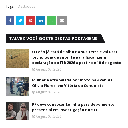
Tags:
Destaques
TALVEZ VOCÊ GOSTE DESTAS POSTAGENS
O Leão já está de olho na sua terra e vai usar
tecnologia de satélite para fiscalizar a
declaração do ITR 2026 a partir de 10 de agosto
August 07, 2026
Mulher é atropelada por moto na Avenida
Olívia Flores, em Vitória da Conquista
August 07, 2026
PF deve convocar Lulinha para depoimento
presencial em investigação no STF
August 07, 2026