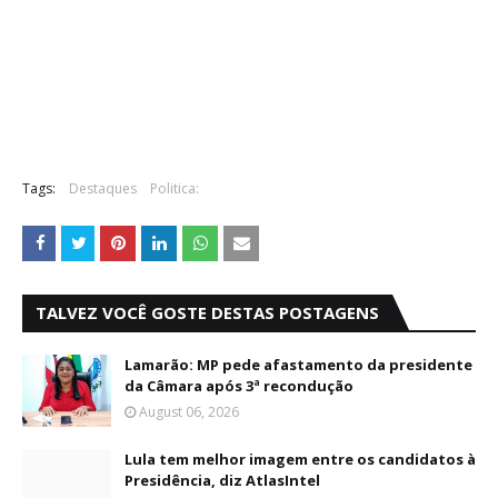
a
d
e
n
o
T
w
i
Tags:
Destaques
Politica:
t
t
e
r
A
d
TALVEZ VOCÊ GOSTE DESTAS POSTAGENS
s
Lamarão: MP pede afastamento da presidente
da Câmara após 3ª recondução
August 06, 2026
Lula tem melhor imagem entre os candidatos à
Presidência, diz AtlasIntel