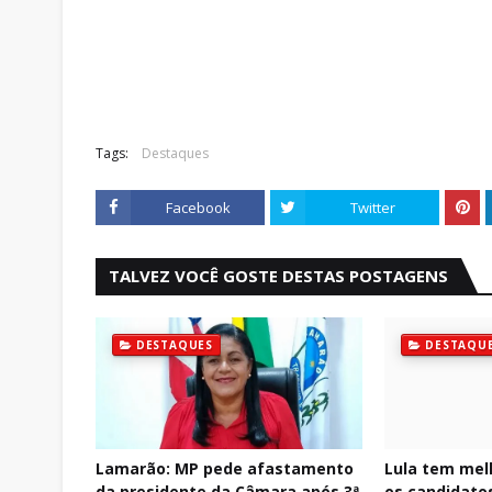
Tags:
Destaques
Facebook
Twitter
TALVEZ VOCÊ GOSTE DESTAS POSTAGENS
DESTAQUES
DESTAQU
Lamarão: MP pede afastamento
Lula tem mel
da presidente da Câmara após 3ª
os candidatos