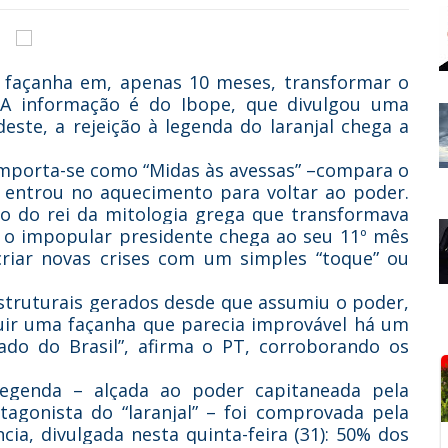
a façanha em, apenas 10 meses, transformar o
 A informação é do Ibope, que divulgou uma
deste, a rejeição à legenda do laranjal chega a
mporta-se como “Midas às avessas” –compara o
á entrou no aquecimento para voltar ao poder.
io do rei da mitologia grega que transformava
 o impopular presidente chega ao seu 11º mês
riar novas crises com um simples “toque” ou
struturais gerados desde que assumiu o poder,
uir uma façanha que parecia improvável há um
tado do Brasil”, afirma o PT, corroborando os
 legenda – alçada ao poder capitaneada pela
agonista do “laranjal” – foi comprovada pela
cia, divulgada nesta quinta-feira (31): 50% dos