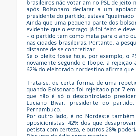
brasileiros não votariam no PSL de jeit
após Bolsonaro declarar a um apoiado
presidente do partido, estava “queimado p
Ainda que uma pequena parte dos bolsona
evidente que o estrago já foi feito e dev
– o partido tem como meta para o ano qu
nas cidades brasileiras. Portanto, a pesq
distante de se concretizar.
Se o pleito fosse hoje, por exemplo, o 
novamente segundo o Ibope, a rejeição a
62% do eleitorado nordestino afirma que 
Trata-se, de certa forma, de uma repeti
quando Bolsonaro foi rejeitado por 7 em
que não é só o descontrolado preside
Luciano Bivar, presidente do partido
Pernambuco.
Por outro lado, é no Nordeste também
oposicionistas: 42% dos que desaprova
petista com certeza, e outros 28% poderi