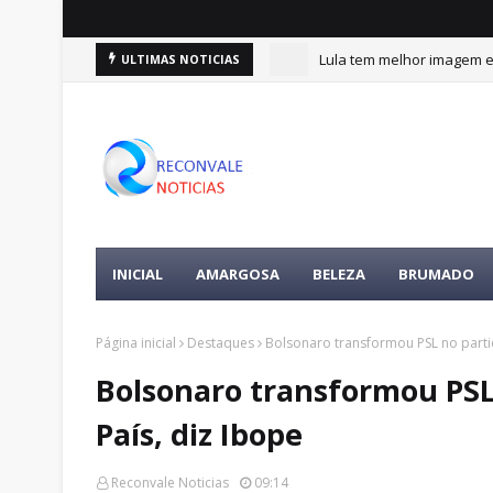
Lula tem melhor imagem en
ULTIMAS NOTICIAS
INICIAL
AMARGOSA
BELEZA
BRUMADO
Página inicial
Destaques
Bolsonaro transformou PSL no parti
Bolsonaro transformou PSL
País, diz Ibope
Reconvale Noticias
09:14