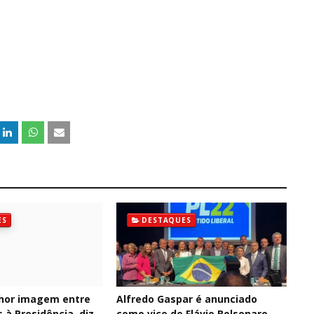
ES
DESTAQUES
hor imagem entre
Alfredo Gaspar é anunciado
 à Presidência, diz
como vice de Flávio Bolsonaro