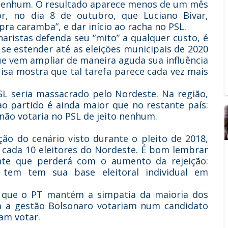
o nenhum. O resultado aparece menos de um mês
r, no dia 8 de outubro, que Luciano Bivar,
ra caramba”, e dar início ao racha no PSL.
ristas defenda seu “mito” a qualquer custo, é
e se estender até as eleições municipais de 2020
e vem ampliar de maneira aguda sua influência
uisa mostra que tal tarefa parece cada vez mais
PSL seria massacrado pelo Nordeste. Na região,
o partido é ainda maior que no restante país:
não votaria no PSL de jeito nenhum.
ção do cenário visto durante o pleito de 2018,
 cada 10 eleitores do Nordeste. É bom lembrar
nte que perderá com o aumento da rejeição:
, tem tem sua base eleitoral individual em
 que o PT mantém a simpatia da maioria dos
m a gestão Bolsonaro votariam num candidato
am votar.