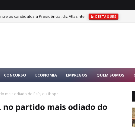
tre os candidatos à Presidência, diz AtlasIntel
DESTAQUES
CONCURSO
ECONOMIA
EMPREGOS
QUEM SOMOS
do mais odiado do País, diz Ibope
 no partido mais odiado do