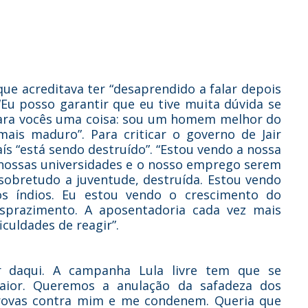
que acreditava ter “desaprendido a falar depois
“Eu posso garantir que eu tive muita dúvida se
 para vocês uma coisa: sou um homem melhor do
ais maduro”. Para criticar o governo de Jair
aís “está sendo destruído”. “Estou vendo a nossa
as nossas universidades e o nosso emprego serem
 sobretudo a juventude, destruída. Estou vendo
s índios. Eu estou vendo o crescimento do
desprazimento. A aposentadoria cada vez mais
culdades de reagir”.
r daqui. A campanha Lula livre tem que se
ior. Queremos a anulação da safadeza dos
rovas contra mim e me condenem. Queria que