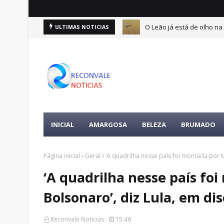
O Leão já está de olho na 
ULTIMAS NOTICIAS
ertences da vítima é encontrada
INICIAL
AMARGOSA
BELEZA
BRUMADO
Página inicial
Geral
‘A quadrilha nesse país foi montada por M
‘A quadrilha nesse país fo
Bolsonaro’, diz Lula, em di
Reconvale Noticias
15:46