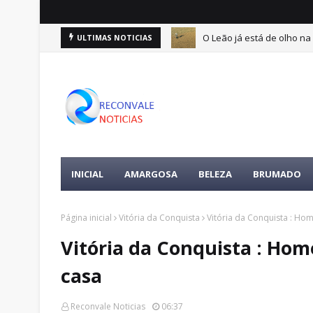
O Leão já está de olho na 
ULTIMAS NOTICIAS
ertences da vítima é encontrada
INICIAL
AMARGOSA
BELEZA
BRUMADO
Página inicial
Vitória da Conquista
Vitória da Conquista : Ho
Vitória da Conquista : Ho
casa
Reconvale Noticias
06:37