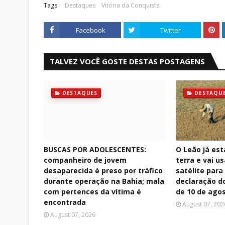
Tags:
Destaques
Vitória da Conquista
Facebook
Twitter
TALVEZ VOCÊ GOSTE DESTAS POSTAGENS
DESTAQUES
DESTAQU
BUSCAS POR ADOLESCENTES:
O Leão já est
companheiro de jovem
terra e vai u
desaparecida é preso por tráfico
satélite para 
durante operação na Bahia; mala
declaração do
com pertences da vítima é
de 10 de ago
encontrada
August 07, 202
August 07, 2026