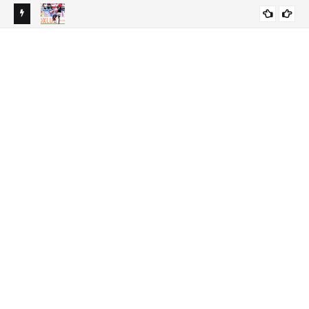
causa
Com gols anulados, Bahia empata com o Vasco na Fonte
AT
DESTAQUES
Nova e não entra no G-4
até