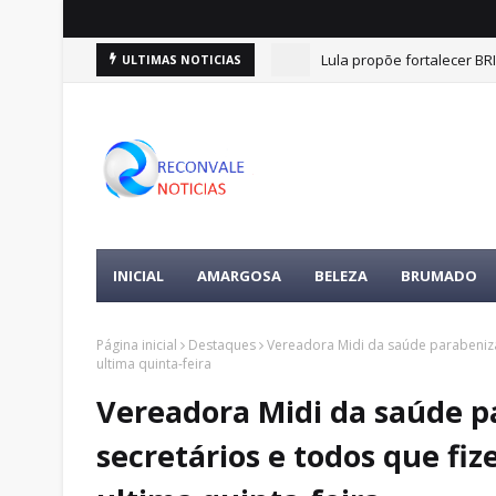
Lula propõe fortalecer BR
ULTIMAS NOTICIAS
INICIAL
AMARGOSA
BELEZA
BRUMADO
Página inicial
Destaques
Vereadora Midi da saúde parabeniza 
ultima quinta-feira
Vereadora Midi da saúde pa
secretários e todos que fiz