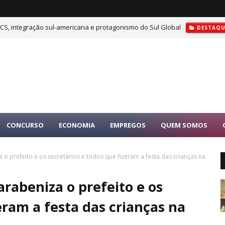
ICS, integração sul-americana e protagonismo do Sul Global
DESTAQU
CONCURSO
ECONOMIA
EMPREGOS
QUEM SOMOS
o prefeito e os secretários e todos que fizeram a festa das crianças na
rabeniza o prefeito e os
eram a festa das crianças na