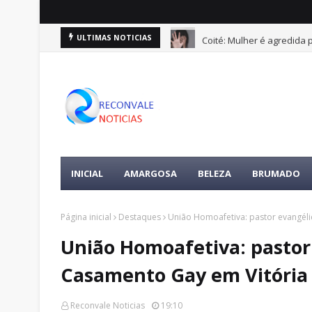
Coité: Mulher é agredida
ULTIMAS NOTICIAS
INICIAL
AMARGOSA
BELEZA
BRUMADO
Página inicial
Destaques
União Homoafetiva: pastor evangél
União Homoafetiva: pasto
Casamento Gay em Vitória
Reconvale Noticias
19:10