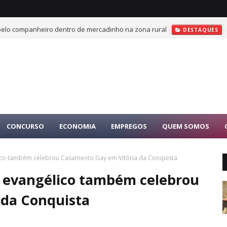
 pelo companheiro dentro de mercadinho na zona rural
DESTAQUES
CONCURSO
ECONOMIA
EMPREGOS
QUEM SOMOS
ico também celebrou Casamento Gay em Vitória da Conquista
r evangélico também celebrou
 da Conquista