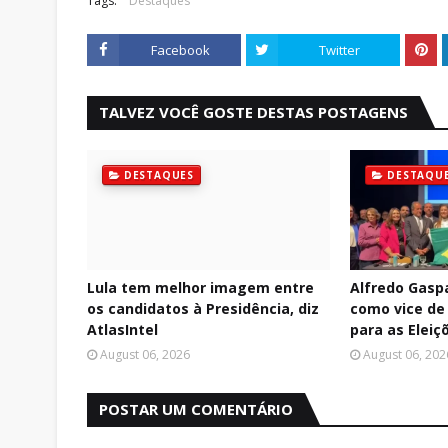
Tags:
Destaques
Facebook
Twitter
TALVEZ VOCÊ GOSTE DESTAS POSTAGENS
DESTAQUES
DESTAQU
Lula tem melhor imagem entre
Alfredo Gasp
os candidatos à Presidência, diz
como vice de 
AtlasIntel
para as Eleiç
August 06, 2026
August 06, 202
POSTAR UM COMENTÁRIO