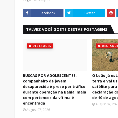
Facebook
Twitter
TALVEZ VOCÊ GOSTE DESTAS POSTAGENS
DESTAQUES
DESTAQU
BUSCAS POR ADOLESCENTES:
O Leão já est
companheiro de jovem
terra e vai u
desaparecida é preso por tráfico
satélite para 
durante operação na Bahia; mala
declaração do
com pertences da vítima é
de 10 de ago
encontrada
August 07, 202
August 07, 2026