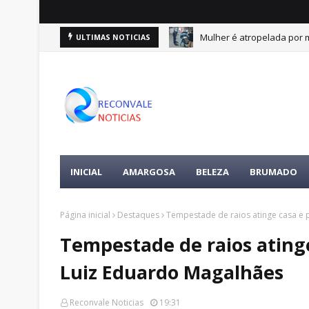
e 10 de agosto
Mulher é atropelada por m
ULTIMAS NOTICIAS
DESTAQUES
INICIAL
AMARGOSA
BELEZA
BRUMADO
Página inicial
Destaques
Tempestade de raios atinge casa e
Tempestade de raios ating
Luiz Eduardo Magalhães
Reconvale Noticias
19:31