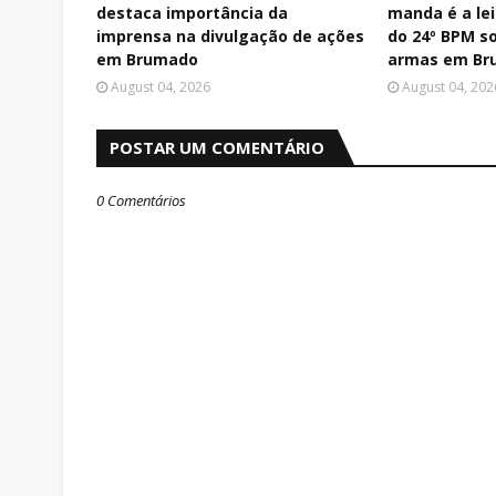
destaca importância da
manda é a le
imprensa na divulgação de ações
do 24º BPM 
em Brumado
armas em Br
August 04, 2026
August 04, 202
POSTAR UM COMENTÁRIO
0 Comentários