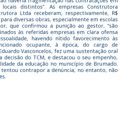
 “não haveria fragmentação nas contratações em
ocais distintos”. As empresas Construtora
utora Ltda receberam, respectivamente, R$
a para diversas obras, especialmente em escolas
tor, que confirmou a punição ao gestor, “são
tinados às referidas empresas em clara ofensa
essoalidade, havendo nítido favorecimento às
encionado ocupante, à época, do cargo de
o Eduardo Vasconcelos, fez uma sustentação oral
a decisão do TCM, e destacou o seu empenho,
lidade da educação no município de Brumado.
 tentou contrapor a denúncia, no entanto, não
es.