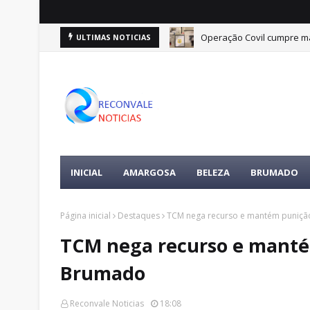
Operação Covil cumpre ma
ULTIMAS NOTICIAS
INICIAL
AMARGOSA
BELEZA
BRUMADO
Página inicial
Destaques
TCM nega recurso e mantém puniçã
TCM nega recurso e manté
Brumado
Reconvale Noticias
18:08