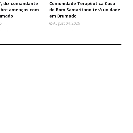
i', diz comandante
Comunidade Terapêutica Casa
sobre ameaças com
do Bom Samaritano terá unidade
umado
em Brumado
6
August 04, 2026