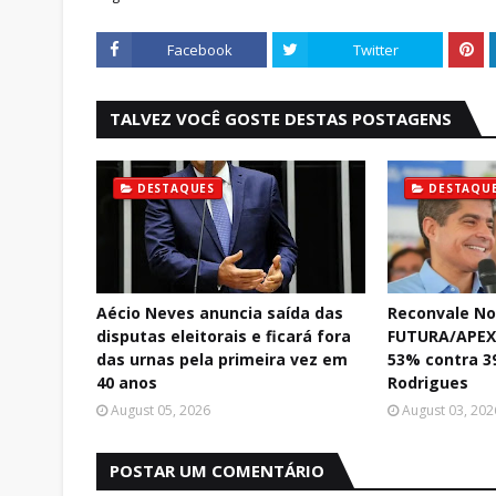
Facebook
Twitter
TALVEZ VOCÊ GOSTE DESTAS POSTAGENS
DESTAQUES
DESTAQU
Aécio Neves anuncia saída das
Reconvale No
disputas eleitorais e ficará fora
FUTURA/APEX:
das urnas pela primeira vez em
53% contra 3
40 anos
Rodrigues
August 05, 2026
August 03, 202
POSTAR UM COMENTÁRIO