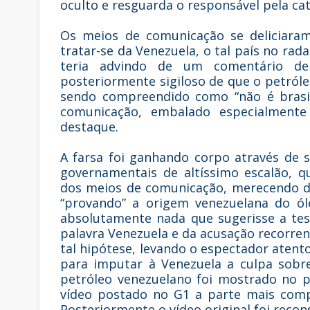
oculto e resguarda o responsável pela ca
Os meios de comunicação se deliciaram
tratar-se da Venezuela, o tal país no rada
teria advindo de um comentário de
posteriormente sigiloso de que o petróleo
sendo compreendido como “não é brasil
comunicação, embalado especialmente
destaque.
A farsa foi ganhando corpo através de 
governamentais de altíssimo escalão, 
dos meios de comunicação, merecendo d
“provando” a origem venezuelana do ó
absolutamente nada que sugerisse a tes
palavra Venezuela e da acusação recorr
tal hipótese, levando o espectador atent
para imputar à Venezuela a culpa sobr
petróleo venezuelano foi mostrado no p
vídeo postado no G1 a parte mais comp
Posteriormente o vídeo original foi recons