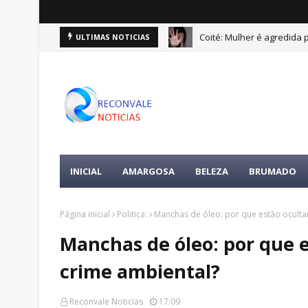
Coité: Mulher é agredida
ULTIMAS NOTICIAS
INICIAL
AMARGOSA
BELEZA
BRUMADO
Página inicial
Politica:
Manchas de óleo: por que estão oculta
Manchas de óleo: por que 
crime ambiental?
Reconvale Noticias
17:09