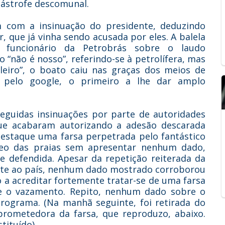
tástrofe descomunal.
 com a insinuação do presidente, deduzindo
r, que já vinha sendo acusada por eles. A balela
 funcionário da Petrobrás sobre o laudo
 “não é nosso”, referindo-se à petrolífera, mas
eiro”, o boato caiu nas graças dos meios de
 pelo google, o primeiro a lhe dar amplo
seguidas insinuações por parte de autoridades
que acabaram autorizando a adesão descarada
estaque uma farsa perpetrada pelo fantástico
leo das praias sem apresentar nenhum dado,
e defendida. Apesar da repetição reiterada da
ente ao país, nenhum dado mostrado corroborou
o a acreditar fortemente tratar-se de uma farsa
e o vazamento. Repito, nenhum dado sobre o
rograma. (Na manhã seguinte, foi retirada do
rometedora da farsa, que reproduzo, abaixo.
tituído).