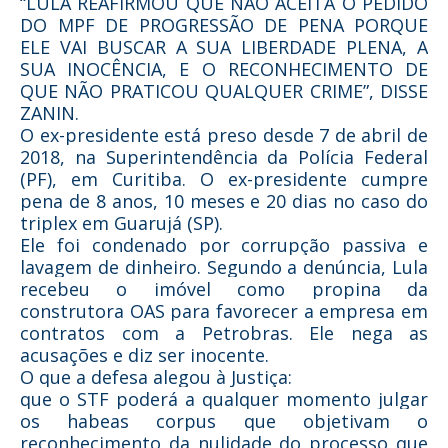
“LULA REAFIRMOU QUE NÃO ACEITA O PEDIDO
DO MPF DE PROGRESSÃO DE PENA PORQUE
ELE VAI BUSCAR A SUA LIBERDADE PLENA, A
SUA INOCÊNCIA, E O RECONHECIMENTO DE
QUE NÃO PRATICOU QUALQUER CRIME”, DISSE
ZANIN.
O ex-presidente está preso desde 7 de abril de
2018, na Superintendência da Polícia Federal
(PF), em Curitiba. O ex-presidente cumpre
pena de 8 anos, 10 meses e 20 dias no caso do
triplex em Guarujá (SP).
Ele foi condenado por corrupção passiva e
lavagem de dinheiro. Segundo a denúncia, Lula
recebeu o imóvel como propina da
construtora OAS para favorecer a empresa em
contratos com a Petrobras. Ele nega as
acusações e diz ser inocente.
O que a defesa alegou à Justiça:
que o STF poderá a qualquer momento julgar
os habeas corpus que objetivam o
reconhecimento da nulidade do processo que