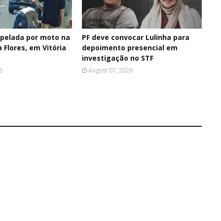
opelada por moto na
PF deve convocar Lulinha para
a Flores, em Vitória
depoimento presencial em
investigação no STF
6
August 07, 2026