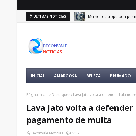
e 10 de agosto
Mulher é atropelada por m
ULTIMAS NOTICIAS
DESTAQUES
INICIAL
AMARGOSA
BELEZA
BRUMADO
Página inicial
Destaques
Lava Jato volta a defender Lula no
Lava Jato volta a defender
pagamento de multa
Reconvale Noticias
05:17