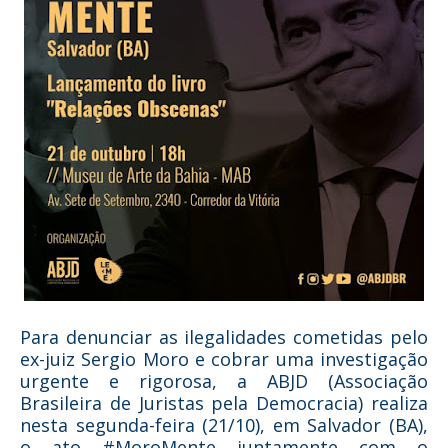
Para denunciar as ilegalidades cometidas pelo
ex-juiz Sergio Moro e cobrar uma investigação
urgente e rigorosa, a ABJD (Associação
Brasileira de Juristas pela Democracia) realiza
nesta segunda-feira (21/10), em Salvador (BA),
o ato #MoroMente juntamente com o