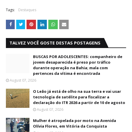
Tags:
Destaques
TALVEZ VOCÊ GOSTE DESTAS POSTAGENS
BUSCAS POR ADOLESCENTES: companheiro de
jovem desaparecida é preso por tráfico
durante operação na Bahia; mala com
pertences da vítima é encontrada
August 07, 2026
O Leão já está de olho na sua terra e vai usar
tecnologia de satélite para fiscalizar a
declaração do ITR 2026 a partir de 10 de agosto
August 07, 2026
Mulher é atropelada por moto na Avenida
Olívia Flores, em Vitória da Conquista