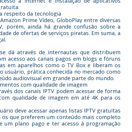
sso à internet e instalação de aplicativos
ratuita.
 a respeito da tecnologia
 Amazon Prime Vídeo, GloboPlay entre diversas
TV, porém, ainda há grande confusão sobre a
dade de ofertas de serviços piratas. Em suma, a
al.
 se dá através de internautas que distribuem
com acesso aos canais pagos em blogs e fóruns
ridas em aparelhos como o TV Box e liberam os
 do usuário, prática conhecida no mercado como
nteúdo audiovisual em grande parte do mundo.
avamentos com qualidade de imagem
através dos canais IPTV podem acessar de forma
 com qualidade de imagem em até 4K para os
suário deve acessar apenas listas IPTV gratuitas
ra os que preferem um conteúdo mais completo
 de um plano pago e ter acesso à programação