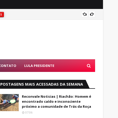
Coité:
ES
CONTATO
LULA PRESIDENTE
POSTAGENS MAIS ACESSADAS DA SEMANA
Reconvale Noticias | Riachão: Homem é
encontrado caído e inconsciente
próximo a comunidade de Trás da Roça
07:06