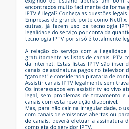
exigindo do usuário apenas um bom ace
encontrados muito facilmente de forma g
IPTV é ilegal? Conheça as questões legais
Empresas de grande porte como Netflix,
outras, já fazem uso da tecnologia IP
legalidade do serviço por conta da quanti
tecnologia IPTV por si só é totalmente leg
A relação do serviço com a ilegalidade
gratuitamente as listas de canais IPTV 
da internet. Estas listas IPTV são inse
canais de assinatura pagos no televisor
“gatonet” e considerada pirataria de co
Assistir canais IPTV legalmente sem tr
Os interessados em assistir tv ao vivo 
legal, sem problemas de travamento e
canais com esta resolução disponível.
Mas, para não cair na irregularidade, o u
com canais de emissoras abertas ou pa
de canais, deverá efetuar a assinatura
completa do servidor IPTV.