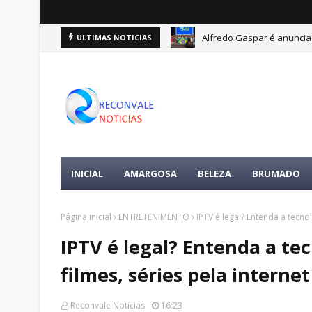
Alfredo Gaspar é anuncia
ULTIMAS NOTICIAS
AS ALMAS
INICIAL
AMARGOSA
BELEZA
BRUMADO
Página inicial
ENTRETENIMENTO
IPTV é legal? Entenda a tecnol
IPTV é legal? Entenda a te
filmes, séries pela internet
Reconvale Noticias
16:23