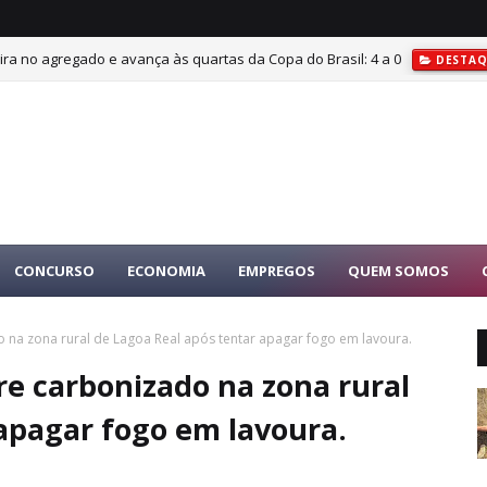
, vira no agregado e avança às quartas da Copa do Brasil: 4 a 0
DESTAQ
CONCURSO
ECONOMIA
EMPREGOS
QUEM SOMOS
na zona rural de Lagoa Real após tentar apagar fogo em lavoura.
e carbonizado na zona rural
apagar fogo em lavoura.