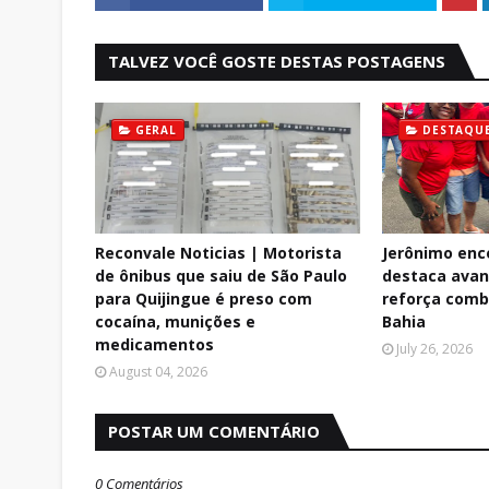
TALVEZ VOCÊ GOSTE DESTAS POSTAGENS
GERAL
DESTAQU
Reconvale Noticias | Motorista
Jerônimo enc
de ônibus que saiu de São Paulo
destaca avan
para Quijingue é preso com
reforça comb
cocaína, munições e
Bahia
medicamentos
July 26, 2026
August 04, 2026
POSTAR UM COMENTÁRIO
0 Comentários