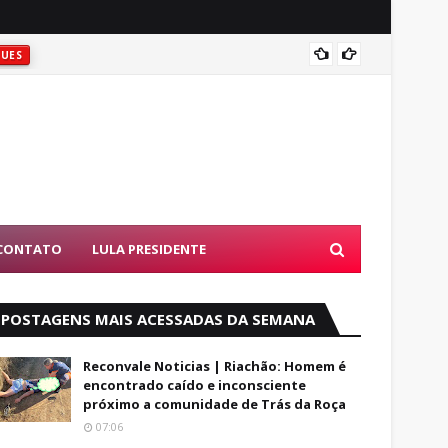
ATIRAR
UES
D
CONTATO
LULA PRESIDENTE
POSTAGENS MAIS ACESSADAS DA SEMANA
Reconvale Noticias | Riachão: Homem é
encontrado caído e inconsciente
próximo a comunidade de Trás da Roça
07:06