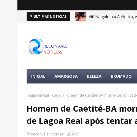
Vitória goleia o Athletico
ULTIMAS NOTICIAS
INICIAL
AMARGOSA
BELEZA
BRUMADO
Página inicial
Geral
Homem de Caetité-BA morre carbonizado 
Homem de Caetité-BA morr
de Lagoa Real após tentar 
Reconvale Noticias
09:21