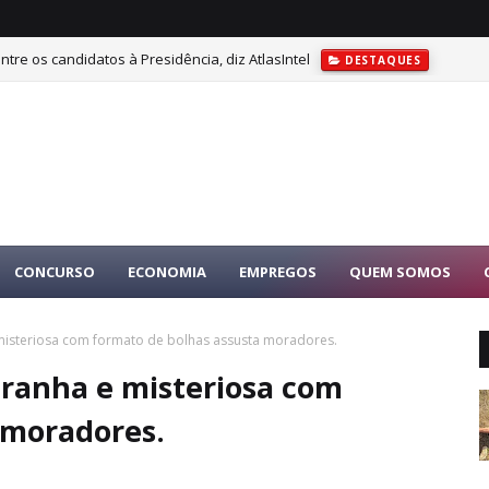
tre os candidatos à Presidência, diz AtlasIntel
DESTAQUES
CONCURSO
ECONOMIA
EMPREGOS
QUEM SOMOS
isteriosa com formato de bolhas assusta moradores.
ranha e misteriosa com
 moradores.