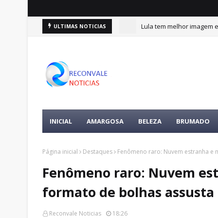
Lula tem melhor imagem en
ULTIMAS NOTICIAS
INICIAL
AMARGOSA
BELEZA
BRUMADO
Página inicial
Destaques
Fenômeno raro: Nuvem estranha e m
Fenômeno raro: Nuvem est
formato de bolhas assusta
Reconvale Noticias
18:26