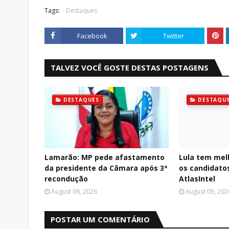
Tags:
Destaques
Facebook
Twitter
TALVEZ VOCÊ GOSTE DESTAS POSTAGENS
DESTAQUES
DESTAQU
Lamarão: MP pede afastamento
Lula tem mel
da presidente da Câmara após 3ª
os candidatos
recondução
AtlasIntel
August 06, 2026
August 06, 202
POSTAR UM COMENTÁRIO