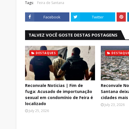
Tags:
Feira de Santana
Facebook
Twitter
TALVEZ VOCÊ GOSTE DESTAS POSTAGENS
DESTAQUES
DESTAQU
Reconvale Noticias | Fim de
Reconvale Not
fuga: Acusado de importunação
Santana deixa
sexual em condomínio de Feira é
cidades mais 
localizado
July 23, 2026
July 25, 2026