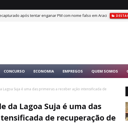
é recapturado após tentar enganar PM com nome falso em Araci
DESTA
, vira no agregado e avança às quartas da Copa do Brasil: 4 a 0
DESTAQ
CONCURSO
ECONOMIA
EMPREGOS
QUEM SOMOS
da Lagoa Suja é uma das primeiras a receber ação intensificada de
de da Lagoa Suja é uma das
ntensificada de recuperação de