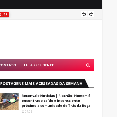
QUES
ATIRAR
UES
D
CONTATO
LULA PRESIDENTE
POSTAGENS MAIS ACESSADAS DA SEMANA
Reconvale Noticias | Riachão: Homem é
encontrado caído e inconsciente
próximo a comunidade de Trás da Roça
07:06