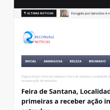
Foragido por latrocínio 
ULTIMAS NOTICIAS
Vitória goleia o Athletico
INICIAL
AMARGOSA
BELEZA
BRUMADO
Página inicial
Feira de Santana
Feira de Santana, Localidade 
recuperação de estradas
Feira de Santana, Localida
primeiras a receber ação i