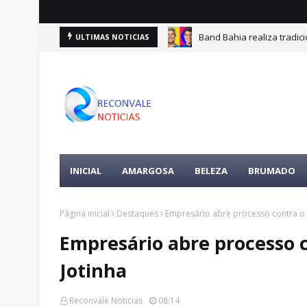
Band Bahia realiza tradic
ULTIMAS NOTICIAS
INICIAL
AMARGOSA
BELEZA
BRUMADO
Página inicial
Destaques
Empresário abre processo contra o in
Empresário abre processo c
Jotinha
Reconvale Noticias
08:14