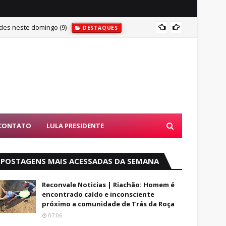
des neste domingo (9)
MAIS U
DESTAQUES
CONTATO
LULA PRESIDENTE
POSTAGENS MAIS ACESSADAS DA SEMANA
Reconvale Noticias | Riachão: Homem é
encontrado caído e inconsciente
próximo a comunidade de Trás da Roça
07:06