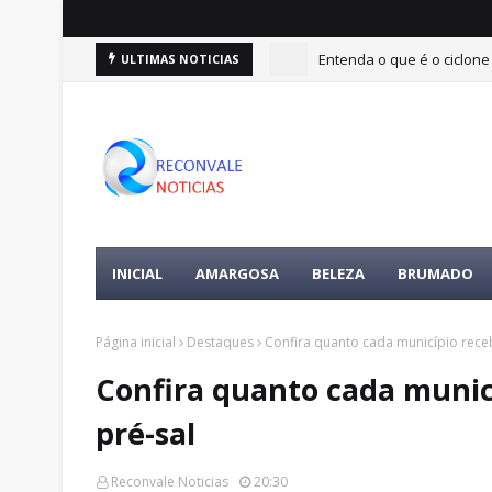
Entenda o que é o ciclone
ULTIMAS NOTICIAS
INICIAL
AMARGOSA
BELEZA
BRUMADO
Página inicial
Destaques
Confira quanto cada município receb
Confira quanto cada municí
pré-sal
Reconvale Noticias
20:30