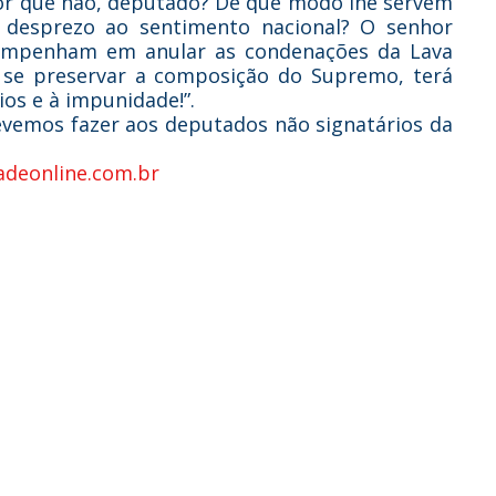
por que não, deputado? De que modo lhe servem
desprezo ao sentimento nacional? O senhor
empenham em anular as condenações da Lava
r, se preservar a composição do Supremo, terá
os e à impunidade!”.
evemos fazer aos deputados não signatários da
adeonline.com.br