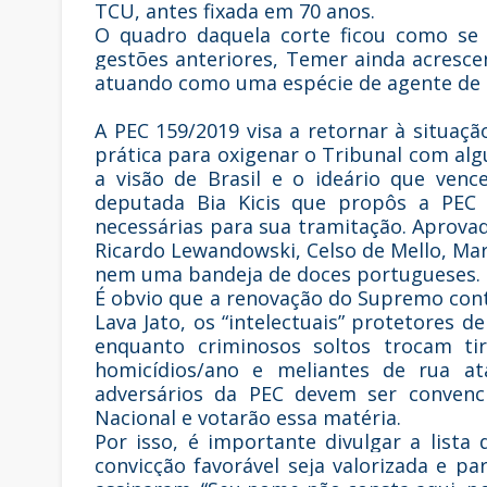
TCU, antes fixada em 70 anos.
O quadro daquela corte ficou como se 
gestões anteriores, Temer ainda acresc
atuando como uma espécie de agente de 
A PEC 159/2019 visa a retornar à situaçã
prática para oxigenar o Tribunal com al
a visão de Brasil e o ideário que vence
deputada Bia Kicis que propôs a PEC 
necessárias para sua tramitação. Aprova
Ricardo Lewandowski, Celso de Mello, Mar
nem uma bandeja de doces portugueses.
É obvio que a renovação do Supremo cont
Lava Jato, os “intelectuais” protetores
enquanto criminosos soltos trocam ti
homicídios/ano e meliantes de rua at
adversários da PEC devem ser convenc
Nacional e votarão essa matéria.
Por isso, é importante divulgar a list
convicção favorável seja valorizada e p