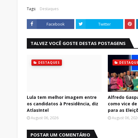
Tags:
Destaques
Facebook
Twitter
TALVEZ VOCÊ GOSTE DESTAS POSTAGENS
DESTAQUES
DESTAQU
Lula tem melhor imagem entre
Alfredo Gasp
os candidatos à Presidência, diz
como vice de 
AtlasIntel
para as Eleiç
August 06, 2026
August 06, 202
POSTAR UM COMENTÁRIO