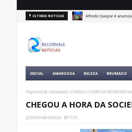
Alfredo Gaspar é anuncia
ULTIMAS NOTICIAS
INICIAL
AMARGOSA
BELEZA
BRUMADO
Página inicial
Destaques
CHEGOU A HORA DA SOCIEDADE AG
CHEGOU A HORA DA SOCIE
Reconvale Noticias
17:50