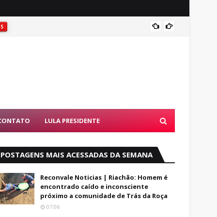
Coité:
ES
CONTATO
LULA PRESIDENTE
POSTAGENS MAIS ACESSADAS DA SEMANA
Reconvale Noticias | Riachão: Homem é
encontrado caído e inconsciente
próximo a comunidade de Trás da Roça
07:06