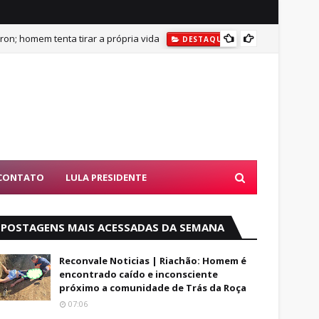
on; homem tenta tirar a própria vida
DESTAQUES
BUSCAS POR AD
DESTAQU
CONTATO
LULA PRESIDENTE
POSTAGENS MAIS ACESSADAS DA SEMANA
Reconvale Noticias | Riachão: Homem é
encontrado caído e inconsciente
próximo a comunidade de Trás da Roça
07:06