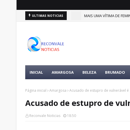
(9)
MAIS UMA VÍTIMA DE FEMIN
ULTIMAS NOTICIAS
DESTAQUES
INICIAL
AMARGOSA
BELEZA
BRUMADO
Página inicial
Amargosa
Acusado de estupro de vulnerável 
Acusado de estupro de vul
Reconvale Noticias
18:50