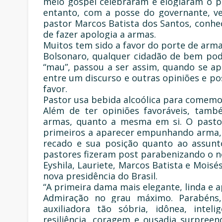
meio gospel celebraram e elogiaram o p
entanto, com a posse do governante, v
pastor Marcos Batista dos Santos, conh
de fazer apologia a armas.
Muitos tem sido a favor do porte de arm
Bolsonaro, qualquer cidadão de bem pod
“mau”, passou a ser assim, quando se ap
entre um discurso e outras opiniões e po
favor.
Pastor usa bebida alcoólica para comemo
Além de ter opiniões favoráveis, tamb
armas, quanto a mesma em si. O pastor
primeiros a aparecer empunhando arma,
recado e sua posição quanto ao assunt
pastores fizeram post parabenizando o no
Eyshila, Lauriete, Marcos Batista e Mois
nova presidência do Brasil.
“A primeira dama mais elegante, linda e 
Admiração no grau máximo. Parabéns, 
auxiliadora tão sóbria, idônea, inteli
resiliência, coragem e ousadia surpre