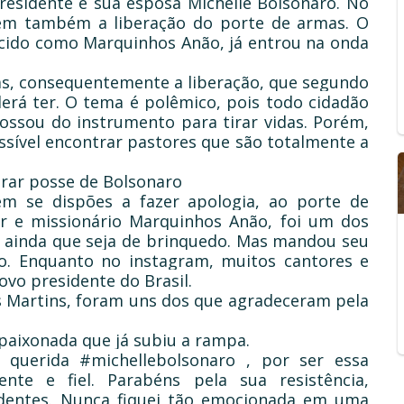
residente e sua esposa Michelle Bolsonaro. No
em também a liberação do porte de armas. O
ecido como Marquinhos Anão, já entrou na onda
as, consequentemente a liberação, que segundo
erá ter. O tema é polêmico, pois todo cidadão
ossou do instrumento para tirar vidas. Porém,
ssível encontrar pastores que são totalmente a
rar posse de Bolsonaro
ém se dispões a fazer apologia, ao porte de
 e missionário Marquinhos Anão, foi um dos
 ainda que seja de brinquedo. Mas mandou seu
o. Enquanto no instagram, muitos cantores e
vo presidente do Brasil.
és Martins, foram uns dos que agradeceram pela
apaixonada que já subiu a rampa.
querida #michellebolsonaro , por ser essa
gente e fiel. Parabéns pela sua resistência,
endentes. Nunca fiquei tão emocionada em uma