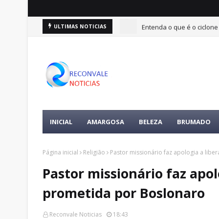
Entenda o que é o ciclone
ULTIMAS NOTICIAS
INICIAL
AMARGOSA
BELEZA
BRUMADO
Página inicial
Religião
Pastor missionário faz apologia a lib
Pastor missionário faz apo
prometida por Boslonaro
Reconvale Noticias
18:43