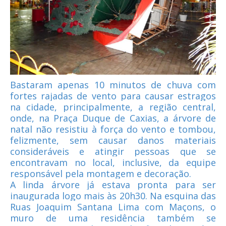
Bastaram apenas 10 minutos de chuva com
fortes rajadas de vento para causar estragos
na cidade, principalmente, a região central,
onde, na Praça Duque de Caxias, a árvore de
natal não resistiu à força do vento e tombou,
felizmente, sem causar danos materiais
consideráveis e atingir pessoas que se
encontravam no local, inclusive, da equipe
responsável pela montagem e decoração.
A linda árvore já estava pronta para ser
inaugurada logo mais às 20h30. Na esquina das
Ruas Joaquim Santana Lima com Maçons, o
muro de uma residência também se