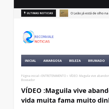
O Leão já está de olho na 
ULTIMAS NOTICIAS
ertences da vítima é encontrada
INICIAL
AMARGOSA
BELEZA
BRUMADO
Página inicial
ENTRETENIMENTO
VÍDEO :Maguila vive abandon
Boxeador
VÍDEO :Maguila vive aband
vida muita fama muito di