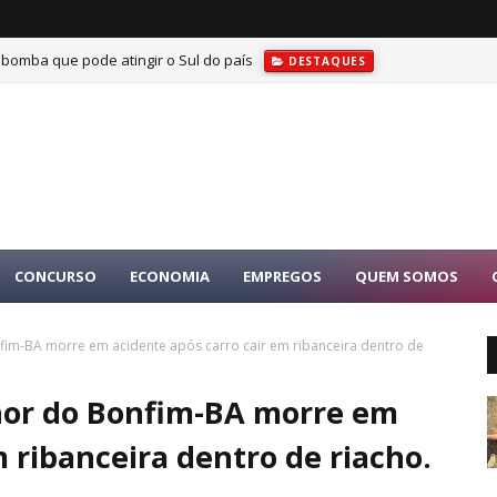
 bomba que pode atingir o Sul do país
DESTAQUES
s morre após se afogar em piscina em Riachão do Jacuípe
DESTAQUES
CONCURSO
ECONOMIA
EMPREGOS
QUEM SOMOS
fim-BA morre em acidente após carro cair em ribanceira dentro de
hor do Bonfim-BA morre em
m ribanceira dentro de riacho.