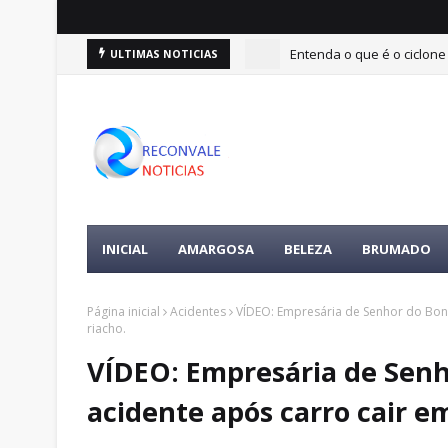
Entenda o que é o ciclone
ULTIMAS NOTICIAS
Luto: Criança de oito ano
INICIAL
AMARGOSA
BELEZA
BRUMADO
Página inicial
Acidentes
VÍDEO: Empresária de Senhor do Bon
riacho.
VÍDEO: Empresária de Sen
acidente após carro cair e