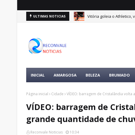
Vitória goleia o Athletico
ULTIMAS NOTICIAS
INICIAL
AMARGOSA
BELEZA
BRUMADO
Página inicial
Cidade
VÍDEO: barragem de Cristalândia volta
VÍDEO: barragem de Cristal
grande quantidade de ch
Reconvale Noticias
10:34