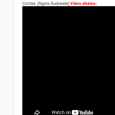
Contas. [Agora Sudoeste]
Vídeo abaixo: