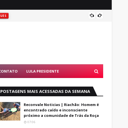
ATIRAR
UES
D
CONTATO
LULA PRESIDENTE
POSTAGENS MAIS ACESSADAS DA SEMANA
Reconvale Noticias | Riachão: Homem é
encontrado caído e inconsciente
próximo a comunidade de Trás da Roça
07:06