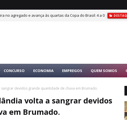
, vira no agregado e avança às quartas da Copa do Brasil: 4 a 0
DESTAQ
CONCURSO
ECONOMIA
EMPREGOS
QUEM SOMOS
 a sangrar devidos grande quantidade de chuva em Brumado.
ândia volta a sangrar devidos
uva em Brumado.