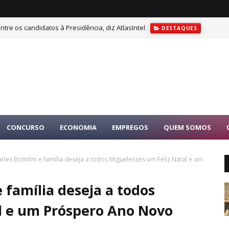
tre os candidatos à Presidência, diz AtlasIntel
DESTAQUES
CONCURSO
ECONOMIA
EMPREGOS
QUEM SOMOS
rles Bomfim e família deseja a todos Miguelenses um Feliz Natal e um
família deseja a todos
l e um Próspero Ano Novo