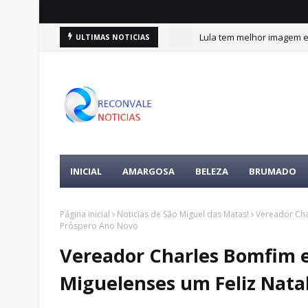
Lula tem melhor imagem en
ULTIMAS NOTICIAS
INICIAL
AMARGOSA
BELEZA
BRUMADO
Página inicial
Noticias de São Miguel das Matas!
Vereador Cha
Próspero Ano Novo
Vereador Charles Bomfim e 
Miguelenses um Feliz Nata