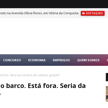
oto na Avenida Olívia Flores, em Vitória da Conquista
DESTAQUES
CONCURSO
ECONOMIA
EMPREGOS
QUEM SOMOS
á fora. Seria da carreira de cantora gospel?
 barco. Está fora. Seria da
?