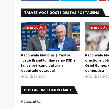
TALVEZ VOCÊ GOSTE DESTAS POSTAGENS
RELIGIÃO
RELIGIÃO
Reconvale Noticias | Pastor
Reconvale Not
Josué Brandão filia-se ao PSD e
oração, é polí
lança pré-candidatura a
Osiel Gomes c
deputado estadual
doméstica
March 28, 2026
March 28, 202
POSTAR UM COMENTÁRIO
0 Comentários