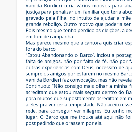
Vanilda Bordieri teria vários motivos para 
justiça para penalizar um familiar que teria abu
gravado pela filha, no intuito de ajudar a mã
grande reboliço. Outro motivo que poderia ser 
Pois mesmo que tenha perdido as eleições, a des
em tom de campanha.
Mas parece mesmo que a cantora quis criar esp
fora do barco.
“Estou Abandonando o Barco’, inciou a posta
falta de amigos, não por falta de fé, não por 
outras experiências com Deus, necessito de aj
sempre os amigos por estarem no mesmo Barco 
Vanilda Bordieri faz convocação, mas não revel
Continuou: “Não consigo mais olhar a minha f
acreditam que estou mais segura dentro do Bar
para muitos que supostamente acreditam em mim
a eles pra vencer a tempestade. Não aceito es
rede, para conseguir ver milagres. Eu tenho m
lugar. O Barco que me trouxe até aqui não foi
post pedindo que orassem por ela.