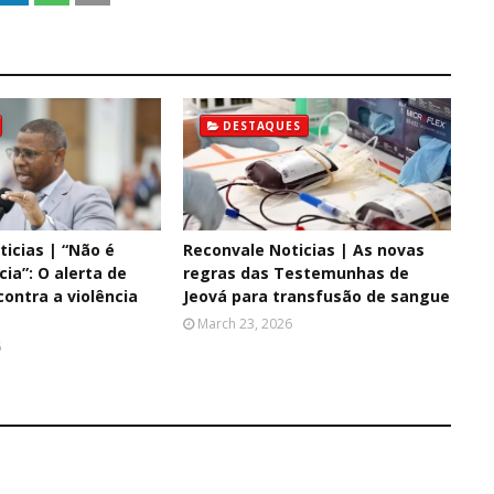
DESTAQUES
icias | “Não é
Reconvale Noticias | As novas
cia”: O alerta de
regras das Testemunhas de
ontra a violência
Jeová para transfusão de sangue
March 23, 2026
6