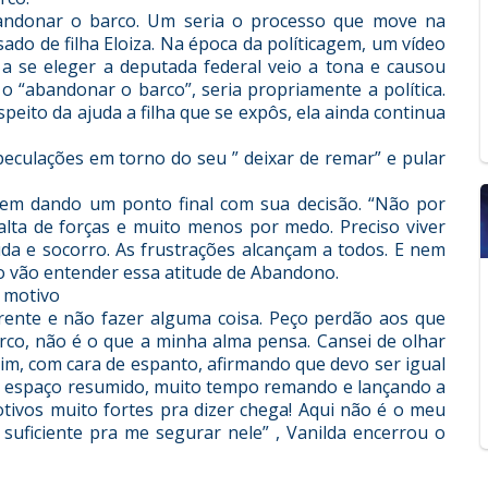
abandonar o barco. Um seria o processo que move na
sado de filha Eloiza. Na época da políticagem, um vídeo
e a se eleger a deputada federal veio a tona e causou
o “abandonar o barco”, seria propriamente a política.
peito da ajuda a filha que se expôs, ela ainda continua
eculações em torno do seu ” deixar de remar” e pular
gem dando um ponto final com sua decisão. “Não por
falta de forças e muito menos por medo. Preciso viver
uda e socorro. As frustrações alcançam a todos. E nem
vão entender essa atitude de Abandono.
a motivo
rente e não fazer alguma coisa. Peço perdão aos que
co, não é o que a minha alma pensa. Cansei de olhar
, com cara de espanto, afirmando que devo ser igual
se espaço resumido, muito tempo remando e lançando a
otivos muito fortes pra dizer chega! Aqui não é o meu
 suficiente pra me segurar nele” , Vanilda encerrou o