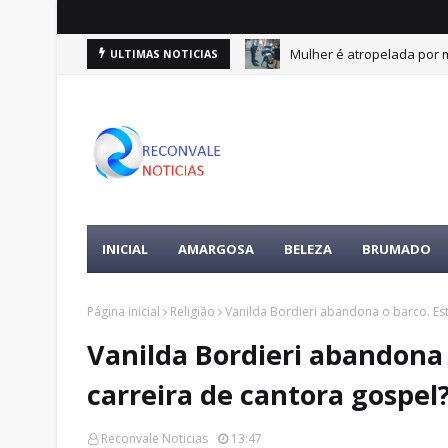
e 10 de agosto
Mulher é atropelada por m
ULTIMAS NOTICIAS
DESTAQUES
INICIAL
AMARGOSA
BELEZA
BRUMADO
Página inicial
Religião
Vanilda Bordieri abandona o barco. Est
Vanilda Bordieri abandona o
carreira de cantora gospel
Reconvale Noticias
13:47