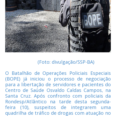
(Foto: divulgação/SSP-BA)
O Batalhão de Operações Policiais Especiais
(BOPE) já iniciou o processo de negociação
para a libertação de servidores e pacientes do
Centro de Saúde Osvaldo Caldas Campos, na
Santa Cruz. Após confronto com policiais da
Rondesp/Atlântico na tarde desta segunda-
feira (10), suspeitos de integrarem uma
quadrilha de tráfico de drogas com atuação no