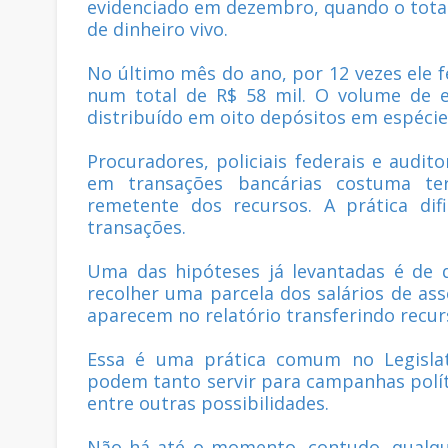
evidenciado em dezembro, quando o tota
de dinheiro vivo.
No último mês do ano, por 12 vezes ele fe
num total de R$ 58 mil. O volume de e
distribuído em oito depósitos em espécie
Procuradores, policiais federais e audit
em transações bancárias costuma ter
remetente dos recursos. A prática difi
transações.
Uma das hipóteses já levantadas é de q
recolher uma parcela dos salários de ass
aparecem no relatório transferindo recur
Essa é uma prática comum no Legislati
podem tanto servir para campanhas polít
entre outras possibilidades.
Não há até o momento, contudo, qualque