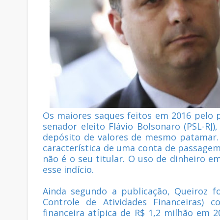
Os maiores saques feitos em 2016 pelo po
senador eleito Flávio Bolsonaro (PSL-RJ
depósito de valores de mesmo patamar.
característica de uma conta de passagem,
não é o seu titular. O uso de dinheiro 
esse indício.
Ainda segundo a publicação, Queiroz f
Controle de Atividades Financeiras)
financeira atípica de R$ 1,2 milhão em 