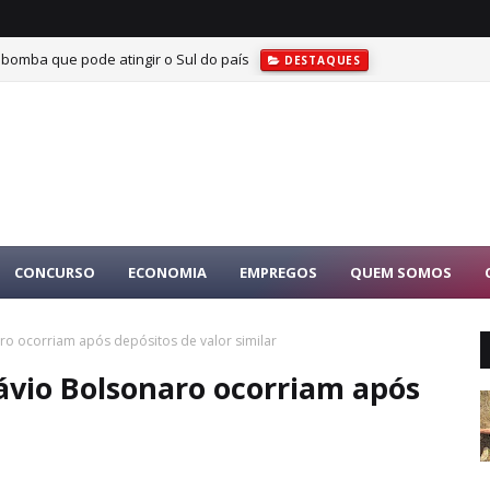
 bomba que pode atingir o Sul do país
DESTAQUES
CONCURSO
ECONOMIA
EMPREGOS
QUEM SOMOS
aro ocorriam após depósitos de valor similar
lávio Bolsonaro ocorriam após