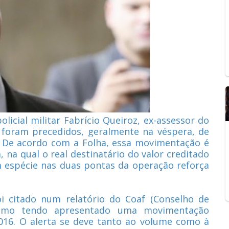
licial militar Fabrício Queiroz, ex-assessor do
), foram precedidos, geralmente na véspera, de
 De acordo com a Folha, essa movimentação é
 na qual o real destinatário do valor creditado
em espécie nas duas pontas da operação reforça
oi citado num relatório do Coaf (Conselho de
 como tendo apresentado uma movimentação
2016. O alerta se deve tanto ao volume como à