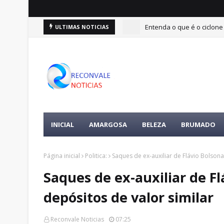
Entenda o que é o ciclone
ULTIMAS NOTICIAS
INICIAL
AMARGOSA
BELEZA
BRUMADO
Página inicial
Politica:
Saques de ex-auxiliar de Flávio Bolson
Saques de ex-auxiliar de F
depósitos de valor similar
Reconvale Noticias
07:25