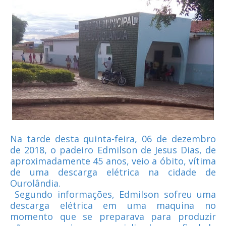
Na tarde desta quinta-feira, 06 de dezembro
de 2018, o padeiro Edmilson de Jesus Dias, de
aproximadamente 45 anos, veio a óbito, vítima
de uma descarga elétrica na cidade de
Ourolândia.
Segundo informações, Edmilson sofreu uma
descarga elétrica em uma maquina no
momento que se preparava para produzir