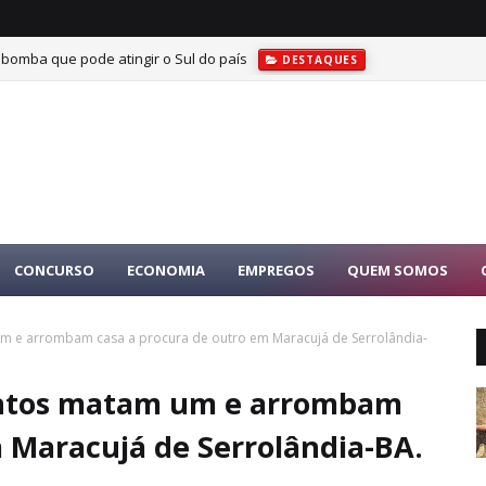
 bomba que pode atingir o Sul do país
DESTAQUES
CONCURSO
ECONOMIA
EMPREGOS
QUEM SOMOS
um e arrombam casa a procura de outro em Maracujá de Serrolândia-
entos matam um e arrombam
m Maracujá de Serrolândia-BA.