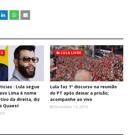
ES
LULA LIVRE
icias : Lula segue
Lula faz 1º discurso na reunião
tavo Lima é nome
do PT após deixar a prisão;
ivo da direita, diz
acompanhe ao vivo
a Quaest
November 14, 2019
025