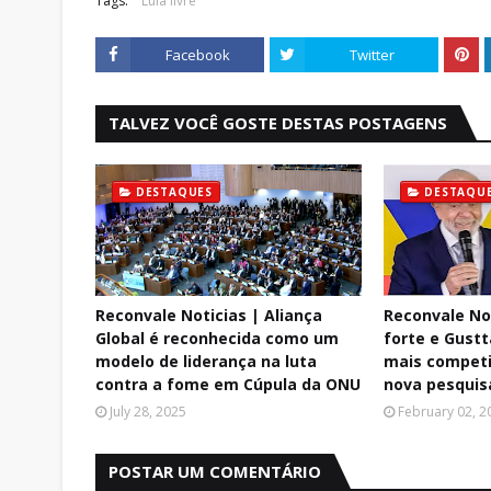
Tags:
Lula livre
Facebook
Twitter
TALVEZ VOCÊ GOSTE DESTAS POSTAGENS
DESTAQUES
DESTAQU
Reconvale Noticias | Aliança
Reconvale Not
Global é reconhecida como um
forte e Gust
modelo de liderança na luta
mais competit
contra a fome em Cúpula da ONU
nova pesquis
July 28, 2025
February 02, 2
POSTAR UM COMENTÁRIO