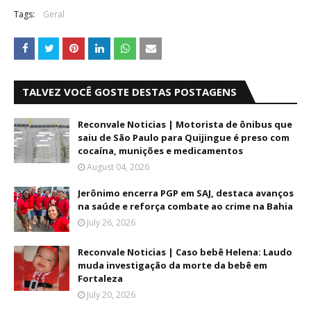
Tags:
Geral
TALVEZ VOCÊ GOSTE DESTAS POSTAGENS
Reconvale Noticias | Motorista de ônibus que
saiu de São Paulo para Quijingue é preso com
cocaína, munições e medicamentos
August 04, 2026
Jerônimo encerra PGP em SAJ, destaca avanços
na saúde e reforça combate ao crime na Bahia
July 26, 2026
Reconvale Noticias | Caso bebê Helena: Laudo
muda investigação da morte da bebê em
Fortaleza
July 20, 2026