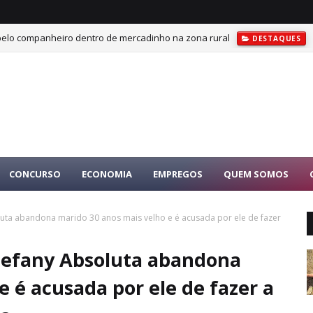
 pelo companheiro dentro de mercadinho na zona rural
DESTAQUES
CONCURSO
ECONOMIA
EMPREGOS
QUEM SOMOS
uta abandona marido 30 anos mais velho e é acusada por ele de fazer
hefany Absoluta abandona
e é acusada por ele de fazer a