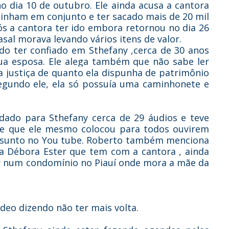
 dia 10 de outubro. Ele ainda acusa a cantora
tinham em conjunto e ter sacado mais de 20 mil
s a cantora ter ido embora retornou no dia 26
al morava levando vários itens de valor.
ado ter confiado em Sthefany ,cerca de 30 anos
sua esposa. Ele alega também que não sabe ler
a justiça de quanto ela dispunha de patrimônio
egundo ele, ela só possuía uma caminhonete e
dado para Sthefany cerca de 29 áudios e teve
e que ele mesmo colocou para todos ouvirem
assunto no You tube. Roberto também menciona
ha Débora Ester que tem com a cantora , ainda
ar num condomínio no Piauí onde mora a mãe da
.
ídeo dizendo não ter mais volta.