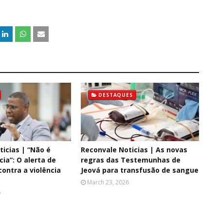
DESTAQUES
icias | “Não é
Reconvale Noticias | As novas
cia”: O alerta de
regras das Testemunhas de
ontra a violência
Jeová para transfusão de sangue
March 23, 2026
6