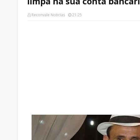
limpa na sua conta bancár
Reconvale Noticias
21:25