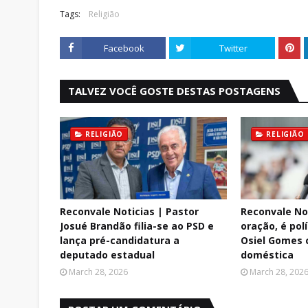
Tags:
Religião
Facebook
Twitter
TALVEZ VOCÊ GOSTE DESTAS POSTAGENS
RELIGIÃO
RELIGIÃO
Reconvale Noticias | Pastor
Reconvale Not
Josué Brandão filia-se ao PSD e
oração, é polí
lança pré-candidatura a
Osiel Gomes c
deputado estadual
doméstica
March 28, 2026
March 28, 202