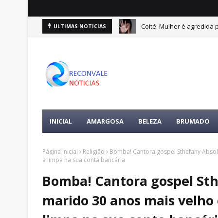
Coité: Mulher é agredida
ULTIMAS NOTICIAS
INICIAL
AMARGOSA
BELEZA
BRUMADO
Página inicial
Religião
Bomba! Cantora gospel Sthefany Absol
a limpa na sua conta bancária
Bomba! Cantora gospel St
marido 30 anos mais velho 