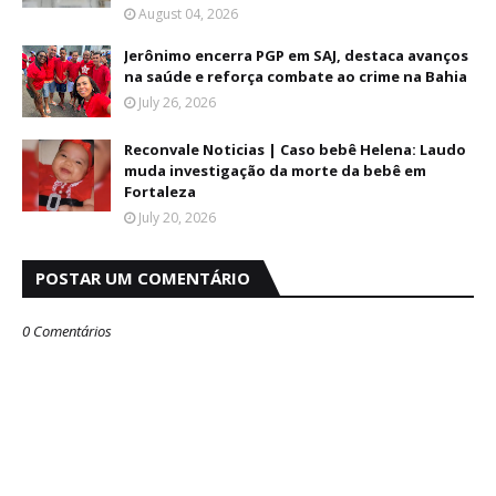
August 04, 2026
Jerônimo encerra PGP em SAJ, destaca avanços
na saúde e reforça combate ao crime na Bahia
July 26, 2026
Reconvale Noticias | Caso bebê Helena: Laudo
muda investigação da morte da bebê em
Fortaleza
July 20, 2026
POSTAR UM COMENTÁRIO
0 Comentários