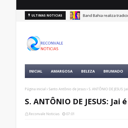
Band Bahia realiza tradic
ULTIMAS NOTICIAS
MAIS UMA VÍTIMA DE FEMIN
INICIAL
AMARGOSA
BELEZA
BRUMADO
Página inicial
Santo Antônio de Jesus
S. ANTÔNIO DE JESUS: Jai
S. ANTÔNIO DE JESUS: Jai é 
Reconvale Noticias
07:01