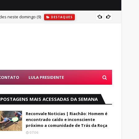
des neste domingo (9)
DESTAQUES
on; homem tenta tirar a própria vida
DESTAQUES
BUSCAS POR AD
DESTAQU
CONTATO
LULA PRESIDENTE
POSTAGENS MAIS ACESSADAS DA SEMANA
Reconvale Noticias | Riachão: Homem é
encontrado caído e inconsciente
próximo a comunidade de Trás da Roça
07:06