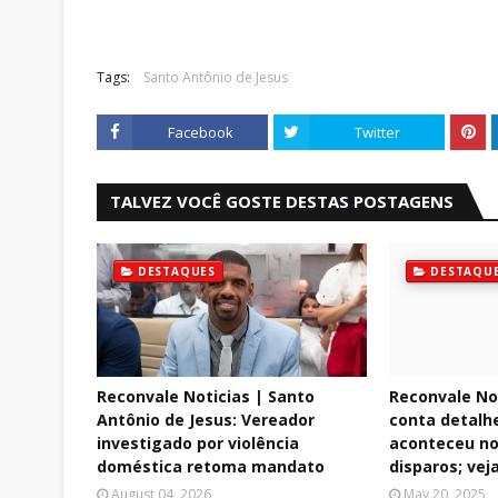
Tags:
Santo Antônio de Jesus
Facebook
Twitter
TALVEZ VOCÊ GOSTE DESTAS POSTAGENS
DESTAQUES
DESTAQU
Reconvale Noticias | Santo
Reconvale Not
Antônio de Jesus: Vereador
conta detalh
investigado por violência
aconteceu n
doméstica retoma mandato
disparos; vej
August 04, 2026
May 20, 2025