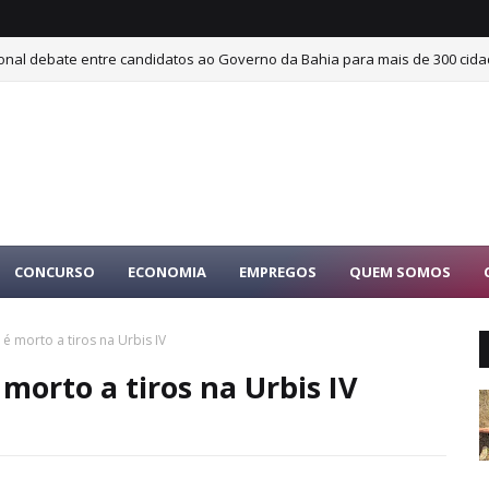
ional debate entre candidatos ao Governo da Bahia para mais de 300 cida
ICÍDIO: mulher é morta pelo próprio marido dentro de apartamento no Dor
CONCURSO
ECONOMIA
EMPREGOS
QUEM SOMOS
 é morto a tiros na Urbis IV
morto a tiros na Urbis IV