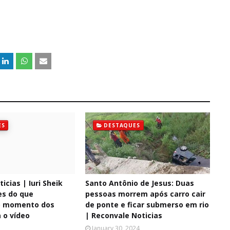
ES
DESTAQUES
icias | Iuri Sheik
Santo Antônio de Jesus: Duas
es do que
pessoas morrem após carro cair
o momento dos
de ponte e ficar submerso em rio
a o vídeo
| Reconvale Noticias
January 30, 2024