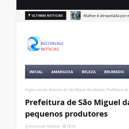
e 10 de agosto
Mulher é atropelada por m
ULTIMAS NOTICIAS
DESTAQUES
INICIAL
AMARGOSA
BELEZA
BRUMADO
Página inicial
Noticias de São Miguel das Matas!
Prefeitura d
Prefeitura de São Miguel d
pequenos produtores
Reconvale Noticias
18:39