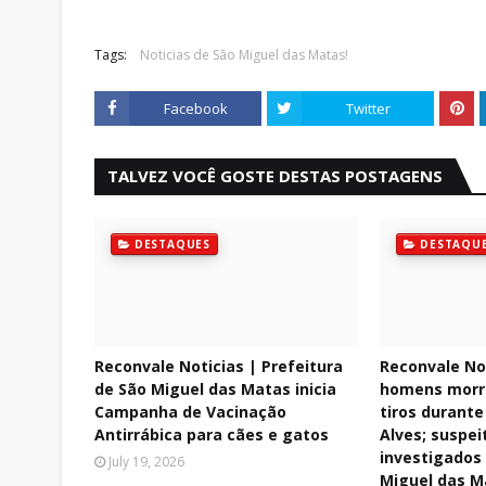
Tags:
Noticias de São Miguel das Matas!
Facebook
Twitter
TALVEZ VOCÊ GOSTE DESTAS POSTAGENS
DESTAQUES
DESTAQU
Reconvale Noticias | Prefeitura
Reconvale Not
de São Miguel das Matas inicia
homens morr
Campanha de Vacinação
tiros durant
Antirrábica para cães e gatos
Alves; suspei
investigados
July 19, 2026
Miguel das M