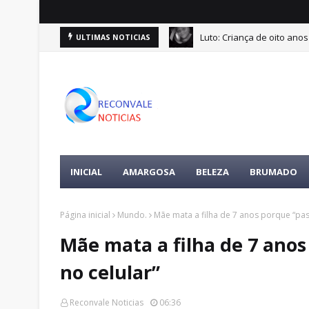
Luto: Criança de oito ano
ULTIMAS NOTICIAS
INICIAL
AMARGOSA
BELEZA
BRUMADO
Página inicial
Mundo.
Mãe mata a filha de 7 anos porque “pa
Mãe mata a filha de 7 ano
no celular”
Reconvale Noticias
06:36