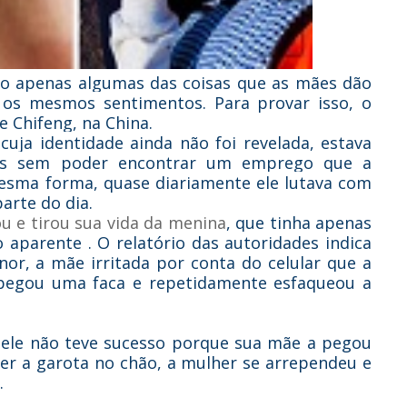
são apenas algumas das coisas que as mães dão
m os mesmos sentimentos.
Para provar isso, o
e Chifeng, na China.
uja identidade ainda não foi revelada, estava
ses sem poder encontrar um emprego que a
esma forma, quase diariamente ele lutava com
parte do dia.
u e tirou sua vida da menina
,
que tinha apenas
 aparente . O relatório das autoridades indica
or, a mãe irritada por conta do celular que a
a, pegou uma faca e repetidamente esfaqueou a
 ele não teve sucesso porque sua mãe a pegou
ver a garota no chão, a mulher se arrependeu e
.