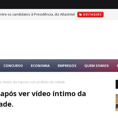
tre os candidatos à Presidência, diz AtlasIntel
DESTAQUES
CONCURSO
ECONOMIA
EMPREGOS
QUEM SOMOS
 íntimo da esposa com prefeito da cidade.
pós ver vídeo íntimo da
ade.