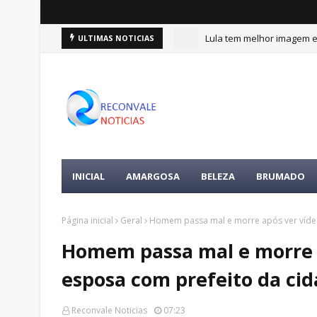
Lula tem melhor imagem en
ULTIMAS NOTICIAS
INICIAL
AMARGOSA
BELEZA
BRUMADO
Página inicial
Geral
Homem passa mal e morre após ver vídeo
Homem passa mal e morre a
esposa com prefeito da cid
Reconvale Noticias
07:23