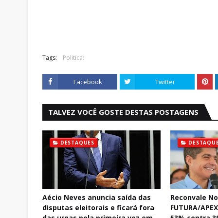
Tags:
Politica:
Facebook
Twitter
TALVEZ VOCÊ GOSTE DESTAS POSTAGENS
DESTAQUES
DESTAQU
Aécio Neves anuncia saída das
Reconvale No
disputas eleitorais e ficará fora
FUTURA/APEX:
das urnas pela primeira vez em
53% contra 3