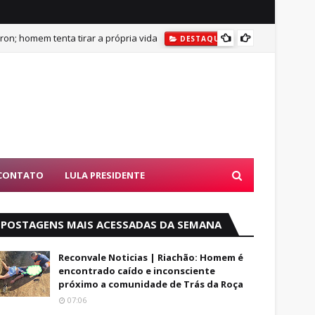
on; homem tenta tirar a própria vida
DESTAQUES
BUSCAS POR AD
DESTAQU
CONTATO
LULA PRESIDENTE
POSTAGENS MAIS ACESSADAS DA SEMANA
Reconvale Noticias | Riachão: Homem é
encontrado caído e inconsciente
próximo a comunidade de Trás da Roça
07:06