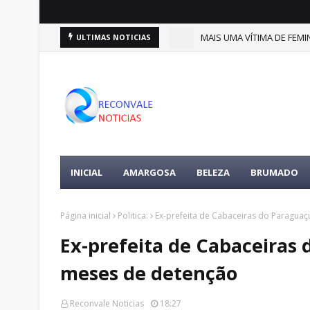
(9)
MAIS UMA VÍTIMA DE FEMIN
ULTIMAS NOTICIAS
DESTAQUES
INICIAL
AMARGOSA
BELEZA
BRUMADO
Página inicial
Politica:
Ex-prefeita de Cabaceiras do Paragua
Ex-prefeita de Cabaceiras
meses de detenção
Reconvale Noticias
18:27