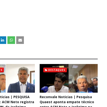
ES
DESTAQUES
ticias | PESQUISA
Reconvale Noticias | Pesquisa
 ACM Neto registra
Quaest aponta empate técnico
9% de Jerônimo
entre ACM Neto e Jerônimo na