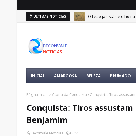
O Leão já está de olho na 
ULTIMAS NOTICIAS
ertences da vítima é encontrada
INICIAL
AMARGOSA
BELEZA
BRUMADO
Página inicial
Vitória da Conquista
Conquista: Tiros assusta
Conquista: Tiros assustam
Benjamim
Reconvale Noticias
06:55