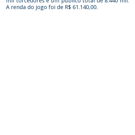
mil torcedores e um público total de 8.440 mil.
A renda do jogo foi de R$ 61.140,00.