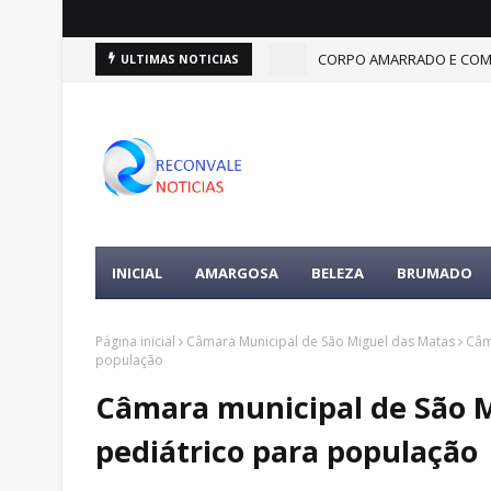
CORPO AMARRADO E COM F
ULTIMAS NOTICIAS
INICIAL
AMARGOSA
BELEZA
BRUMADO
Página inicial
Câmara Municipal de São Miguel das Matas
Câm
população
Câmara municipal de São M
pediátrico para população